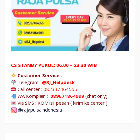
CS STANBY PUKUL: 06.00 – 23.30 WIB
Customer Service :
Telegram
:
@RJ_Helpdesk
Call center :
082337464555
WA Komplain :
089671864999
(chat only)
Via SMS : KOM.isi_pesan ( kirim ke center )
@rajapulsaindonesia