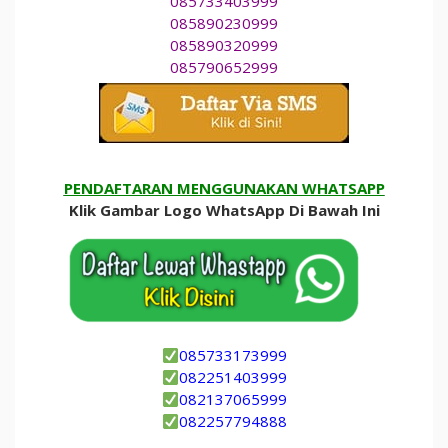
085733403999
085890230999
085890320999
085790652999
PENDAFTARAN MENGGUNAKAN WHATSAPP
Klik Gambar Logo WhatsApp Di Bawah Ini
085733173999
082251403999
082137065999
082257794888