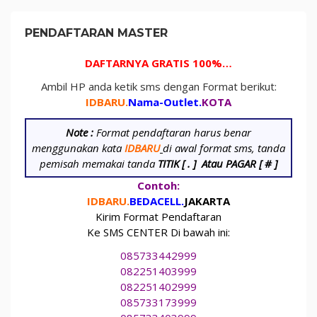
PENDAFTARAN MASTER
DAFTARNYA GRATIS 100%…
Ambil HP anda ketik sms dengan Format berikut:
IDBARU.
Nama-Outlet.
KOTA
Note :
Format pendaftaran harus benar
menggunakan kata
IDBARU
di awal format sms, tanda
pemisah memakai tanda
TITIK [ . ]
Atau PAGAR [ # ]
Contoh:
IDBARU.
BEDA
CELL.
JAKARTA
Kirim Format Pendaftaran
Ke SMS CENTER Di bawah ini:
085733442999
082251403999
082251402999
085733173999