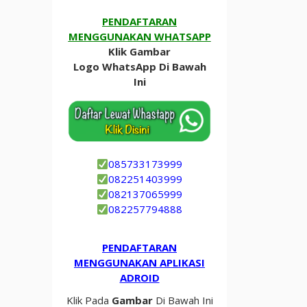
PENDAFTARAN
MENGGUNAKAN WHATSAPP
Klik Gambar
Logo WhatsApp Di Bawah
Ini
085733173999
082251403999
082137065999
082257794888
PENDAFTARAN
MENGGUNAKAN APLIKASI
ADROID
Klik Pada
Gambar
Di Bawah Ini