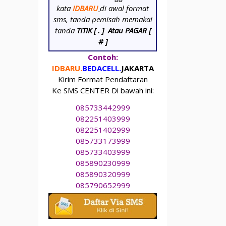
kata
IDBARU
di awal format
sms, tanda pemisah memakai
tanda
TITIK [ . ]
Atau PAGAR [
# ]
Contoh:
IDBARU.
BEDA
CELL.
JAKARTA
Kirim Format Pendaftaran
Ke SMS CENTER Di bawah ini:
085733442999
082251403999
082251402999
085733173999
085733403999
085890230999
085890320999
085790652999