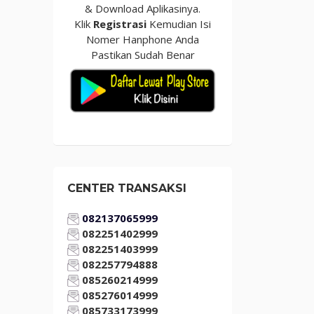
& Download Aplikasinya.
Klik
Registrasi
Kemudian Isi
Nomer Hanphone Anda
Pastikan Sudah Benar
CENTER TRANSAKSI
082137065999
082251402999
082251403999
082257794888
085260214999
085276014999
085733173999