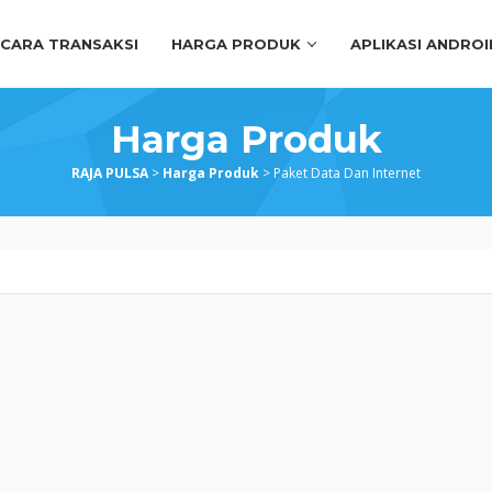
CARA TRANSAKSI
HARGA PRODUK
APLIKASI ANDROI
Harga Produk
RAJA PULSA
>
Harga Produk
>
Paket Data Dan Internet