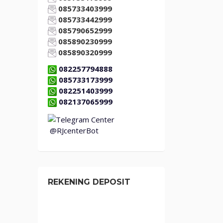
085733403999
085733442999
085790652999
085890230999
085890320999
082257794888
085733173999
082251403999
082137065999
@RJcenterBot
REKENING DEPOSIT