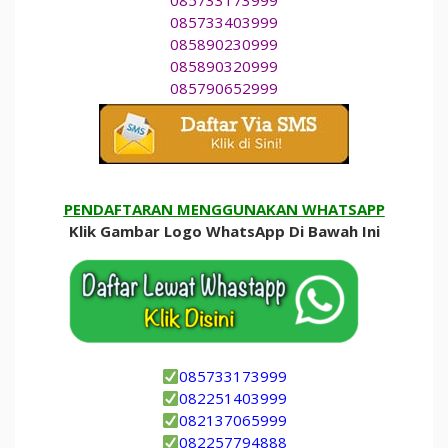
085733173999
085733403999
085890230999
085890320999
085790652999
PENDAFTARAN MENGGUNAKAN WHATSAPP
Klik Gambar Logo WhatsApp Di Bawah Ini
085733173999
082251403999
082137065999
082257794888