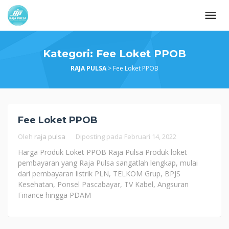
Loncat
ke
konten
Kategori:
Fee Loket PPOB
RAJA PULSA
>
Fee Loket PPOB
Fee Loket PPOB
Oleh
raja pulsa
Diposting pada
Februari 14, 2022
Harga Produk Loket PPOB Raja Pulsa Produk loket
pembayaran yang Raja Pulsa sangatlah lengkap, mulai
dari pembayaran listrik PLN, TELKOM Grup, BPJS
Kesehatan, Ponsel Pascabayar, TV Kabel, Angsuran
Finance hingga PDAM