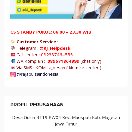
CS STANBY PUKUL: 06.00 – 23.30 WIB
Customer Service :
Telegram
:
@RJ_Helpdesk
Call center :
082337464555
WA Komplain :
089671864999
(chat only)
Via SMS : KOM.isi_pesan ( kirim ke center )
@rajapulsaindonesia
PROFIL PERUSAHAAN
Desa Gulun RT19 RW04 Kec. Maospati Kab. Magetan
Jawa Timur