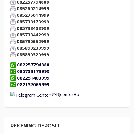
082257794888
085260214999
085276014999
085733173999
085733403999
085733442999
085790652999
085890230999
085890320999
082257794888
085733173999
082251403999
082137065999
@RJcenterBot
REKENING DEPOSIT