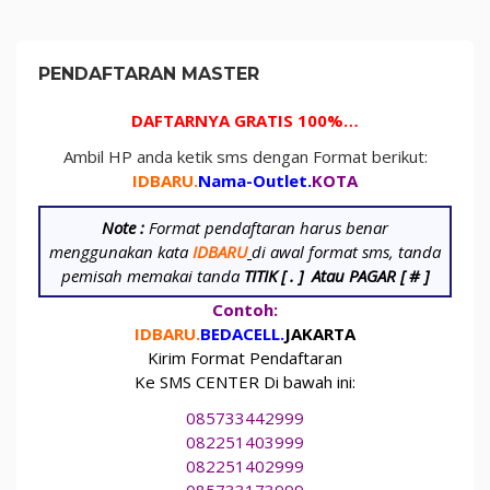
PENDAFTARAN MASTER
DAFTARNYA GRATIS 100%…
Ambil HP anda ketik sms dengan Format berikut:
IDBARU.
Nama-Outlet.
KOTA
Note :
Format pendaftaran harus benar
menggunakan kata
IDBARU
di awal format sms, tanda
pemisah memakai tanda
TITIK [ . ]
Atau PAGAR [ # ]
Contoh:
IDBARU.
BEDA
CELL.
JAKARTA
Kirim Format Pendaftaran
Ke SMS CENTER Di bawah ini:
085733442999
082251403999
082251402999