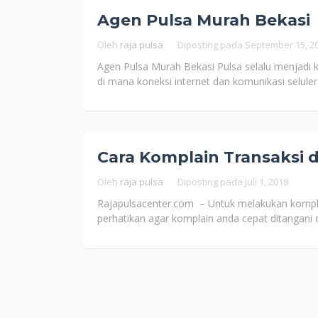
Agen Pulsa Murah Bekasi
Oleh
raja pulsa
Diposting pada
September 15, 2
Agen Pulsa Murah Bekasi Pulsa selalu menjadi k
di mana koneksi internet dan komunikasi seluler
Cara Komplain Transaksi d
Oleh
raja pulsa
Diposting pada
Juli 1, 2018
Rajapulsacenter.com – Untuk melakukan kompla
perhatikan agar komplain anda cepat ditangani