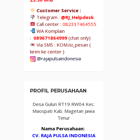
Customer Service :
Telegram
:
@RJ_Helpdesk
Call center :
082337464555
WA Komplain
:
089671864999
(chat only)
Via SMS : KOM.isi_pesan (
kirim ke center )
@rajapulsaindonesia
PROFIL PERUSAHAAN
Desa Gulun RT19 RW04 Kec.
Maospati Kab. Magetan Jawa
Timur
Nama Perusahaan:
CV. RAJA PULSA INDONESIA