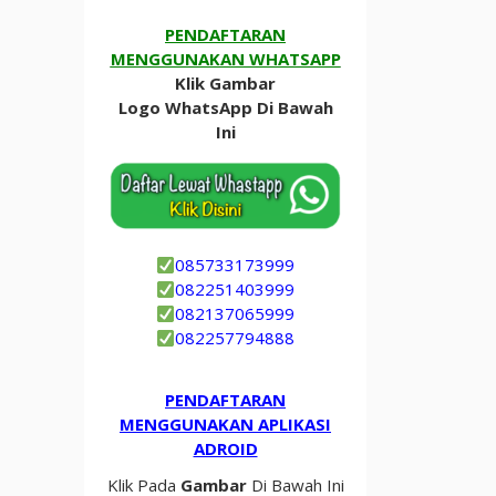
PENDAFTARAN
MENGGUNAKAN WHATSAPP
Klik Gambar
Logo WhatsApp Di Bawah
Ini
085733173999
082251403999
082137065999
082257794888
PENDAFTARAN
MENGGUNAKAN APLIKASI
ADROID
Klik Pada
Gambar
Di Bawah Ini