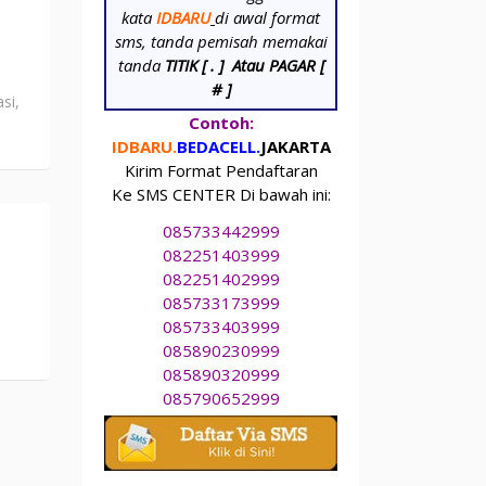
kata
IDBARU
di awal format
sms, tanda pemisah memakai
tanda
TITIK [ . ]
Atau PAGAR [
# ]
si,
Contoh:
IDBARU.
BEDA
CELL.
JAKARTA
Kirim Format Pendaftaran
Ke SMS CENTER Di bawah ini:
085733442999
082251403999
082251402999
085733173999
085733403999
n
085890230999
085890320999
085790652999