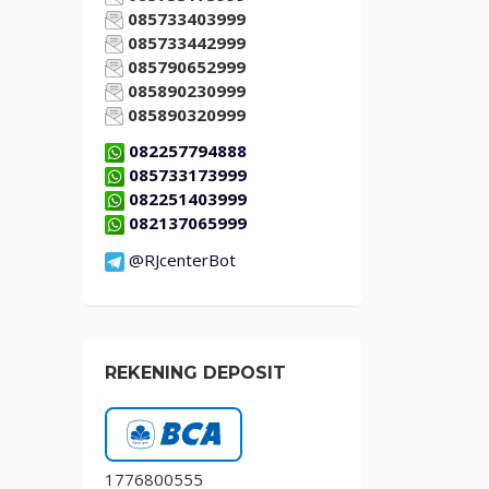
085733403999
085733442999
085790652999
085890230999
085890320999
082257794888
085733173999
082251403999
082137065999
@RJcenterBot
REKENING DEPOSIT
1776800555