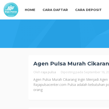
Loncat
ke
HOME
CARA DAFTAR
CARA DEPOSIT
konten
Agen Pulsa Murah Cikara
Oleh
raja pulsa
Diposting pada
September 16, 2
Agen Pulsa Murah Cikarang Ingin Menjadi Agen
Rajapulsacenter.com Pulsa adalah kebutuhan pok
orang