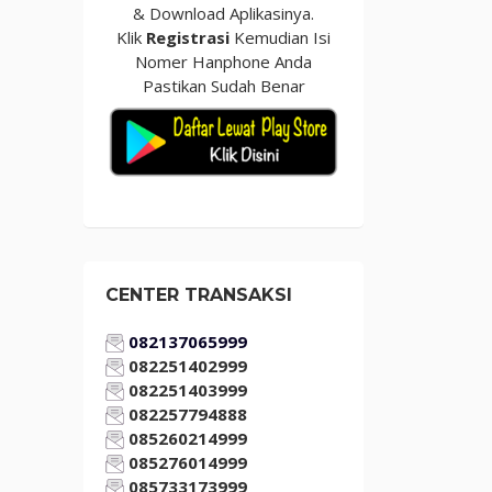
& Download Aplikasinya.
Klik
Registrasi
Kemudian Isi
Nomer Hanphone Anda
Pastikan Sudah Benar
CENTER TRANSAKSI
082137065999
082251402999
082251403999
082257794888
085260214999
085276014999
085733173999