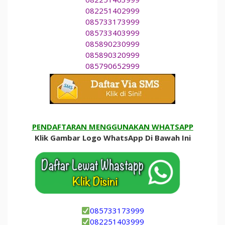
082251402999
085733173999
085733403999
085890230999
085890320999
085790652999
PENDAFTARAN MENGGUNAKAN WHATSAPP
Klik Gambar Logo WhatsApp Di Bawah Ini
085733173999
082251403999