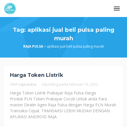
Loncat
ke
konten
Tag:
aplikasi jual beli pulsa paling
murah
RAJA PULSA
>
aplikasi jual beli pulsa paling murah
Harga Token Listrik
Oleh
raja pulsa
Diposting pada
Februari 14, 2022
Harga Token Listrik Prabayar Raja Pulsa Harga
Produk PLN Token Prabayar Cocok Untuk anda Para
master Dealer Agen Raja Pulsa dengan Harga PLN Murah
Transaksi Cepat. TRANSAKSI LEBIH MUDAH DENGAN
APLIKASI ANDROID RAJA