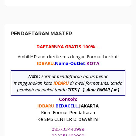
PENDAFTARAN MASTER
DAFTARNYA GRATIS 100%…
Ambil HP anda ketik sms dengan Format berikut:
IDBARU.
Nama-Outlet.
KOTA
Note :
Format pendaftaran harus benar
menggunakan kata
IDBARU
di awal format sms, tanda
pemisah memakai tanda
TITIK [ . ]
Atau PAGAR [ # ]
Contoh:
IDBARU.
BEDA
CELL.
JAKARTA
Kirim Format Pendaftaran
Ke SMS CENTER Di bawah ini:
085733442999
082251403999