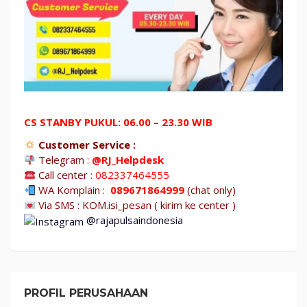
CS STANBY PUKUL: 06.00 – 23.30 WIB
Customer Service :
Telegram
:
@RJ_Helpdesk
Call center :
082337464555
WA Komplain :
089671864999
(chat only)
Via SMS : KOM.isi_pesan ( kirim ke center )
@rajapulsaindonesia
PROFIL PERUSAHAAN