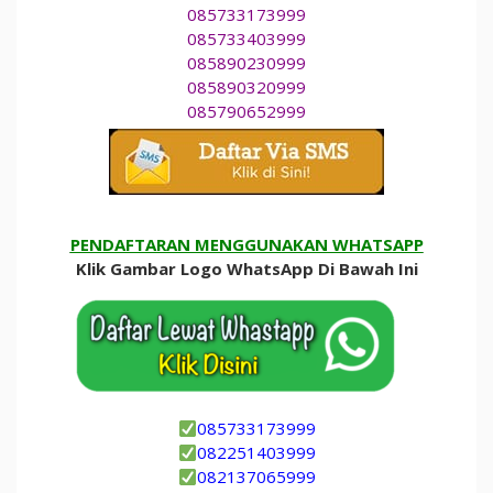
085733173999
085733403999
085890230999
085890320999
085790652999
PENDAFTARAN MENGGUNAKAN WHATSAPP
Klik Gambar Logo WhatsApp Di Bawah Ini
085733173999
082251403999
082137065999