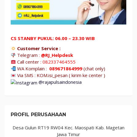
CS STANBY PUKUL: 06.00 – 23.30 WIB
Customer Service :
Telegram
:
@RJ_Helpdesk
Call center :
082337464555
WA Komplain :
089671864999
(chat only)
Via SMS : KOM.isi_pesan ( kirim ke center )
@rajapulsaindonesia
PROFIL PERUSAHAAN
Desa Gulun RT19 RW04 Kec. Maospati Kab. Magetan
Jawa Timur