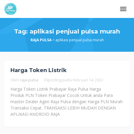
Loncat
ke
konten
Tag:
aplikasi penjual pulsa murah
RAJA PULSA
>
aplikasi penjual pulsa murah
Harga Token Listrik
Oleh
raja pulsa
Diposting pada
Februari 14, 2022
Harga Token Listrik Prabayar Raja Pulsa Harga
Produk PLN Token Prabayar Cocok Untuk anda Para
master Dealer Agen Raja Pulsa dengan Harga PLN Murah
Transaksi Cepat. TRANSAKSI LEBIH MUDAH DENGAN
APLIKASI ANDROID RAJA