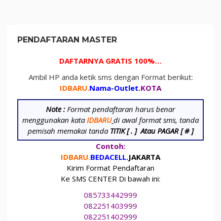
PENDAFTARAN MASTER
DAFTARNYA GRATIS 100%…
Ambil HP anda ketik sms dengan Format berikut:
IDBARU.
Nama-Outlet.
KOTA
Note :
Format pendaftaran harus benar
menggunakan kata
IDBARU
di awal format sms, tanda
pemisah memakai tanda
TITIK [ . ]
Atau PAGAR [ # ]
Contoh:
IDBARU.
BEDA
CELL.
JAKARTA
Kirim Format Pendaftaran
Ke SMS CENTER Di bawah ini:
085733442999
082251403999
082251402999