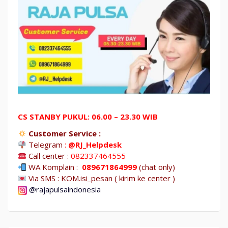
CS STANBY PUKUL: 06.00 – 23.30 WIB
Customer Service :
Telegram
:
@RJ_Helpdesk
Call center :
082337464555
WA Komplain :
089671864999
(chat only)
Via SMS : KOM.isi_pesan ( kirim ke center )
@rajapulsaindonesia