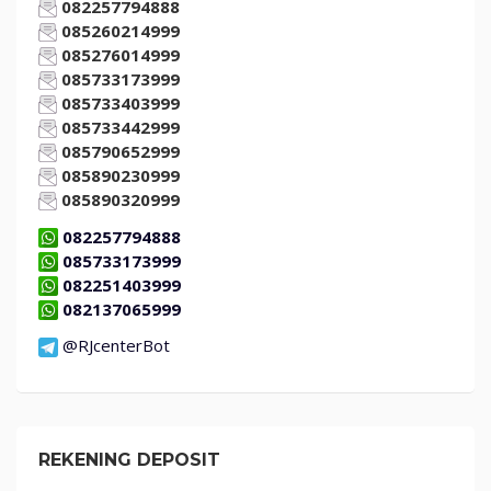
082257794888
085260214999
085276014999
085733173999
085733403999
085733442999
085790652999
085890230999
085890320999
082257794888
085733173999
082251403999
082137065999
@RJcenterBot
REKENING DEPOSIT