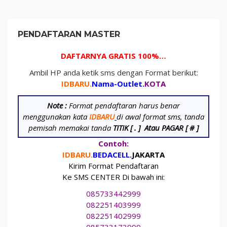
PENDAFTARAN MASTER
DAFTARNYA GRATIS 100%…
Ambil HP anda ketik sms dengan Format berikut:
IDBARU.
Nama-Outlet.
KOTA
Note :
Format pendaftaran harus benar
menggunakan kata
IDBARU
di awal format sms, tanda
pemisah memakai tanda
TITIK [ . ]
Atau PAGAR [ # ]
Contoh:
IDBARU.
BEDA
CELL.
JAKARTA
Kirim Format Pendaftaran
Ke SMS CENTER Di bawah ini:
085733442999
082251403999
082251402999