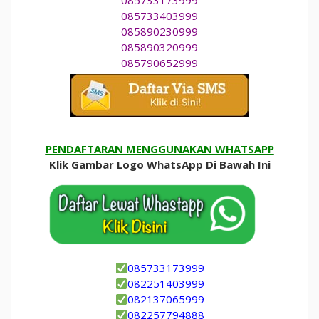
085733173999
085733403999
085890230999
085890320999
085790652999
PENDAFTARAN MENGGUNAKAN WHATSAPP
Klik Gambar Logo WhatsApp Di Bawah Ini
085733173999
082251403999
082137065999
082257794888