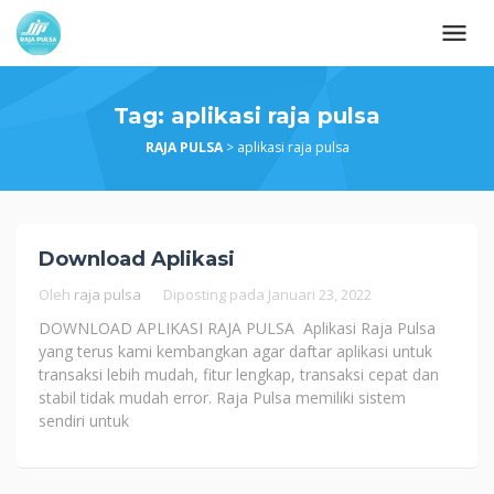
Loncat
ke
konten
Tag:
aplikasi raja pulsa
RAJA PULSA
>
aplikasi raja pulsa
Download Aplikasi
Oleh
raja pulsa
Diposting pada
Januari 23, 2022
DOWNLOAD APLIKASI RAJA PULSA Aplikasi Raja Pulsa
yang terus kami kembangkan agar daftar aplikasi untuk
transaksi lebih mudah, fitur lengkap, transaksi cepat dan
stabil tidak mudah error. Raja Pulsa memiliki sistem
sendiri untuk