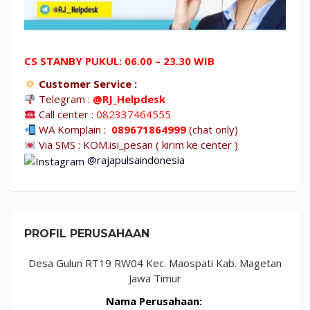
CS STANBY PUKUL: 06.00 – 23.30 WIB
Customer Service :
Telegram
:
@RJ_Helpdesk
Call center :
082337464555
WA Komplain :
089671864999
(chat only)
Via SMS : KOM.isi_pesan ( kirim ke center )
@rajapulsaindonesia
PROFIL PERUSAHAAN
Desa Gulun RT19 RW04 Kec. Maospati Kab. Magetan
Jawa Timur
Nama Perusahaan: