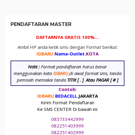
PENDAFTARAN MASTER
DAFTARNYA GRATIS 100%…
Ambil HP anda ketik sms dengan Format berikut:
IDBARU.
Nama-Outlet.
KOTA
Note :
Format pendaftaran harus benar
menggunakan kata
IDBARU
di awal format sms, tanda
pemisah memakai tanda
TITIK [ . ]
Atau PAGAR [ # ]
Contoh:
IDBARU.
BEDA
CELL.
JAKARTA
Kirim Format Pendaftaran
Ke SMS CENTER Di bawah ini:
085733442999
082251403999
082251402999