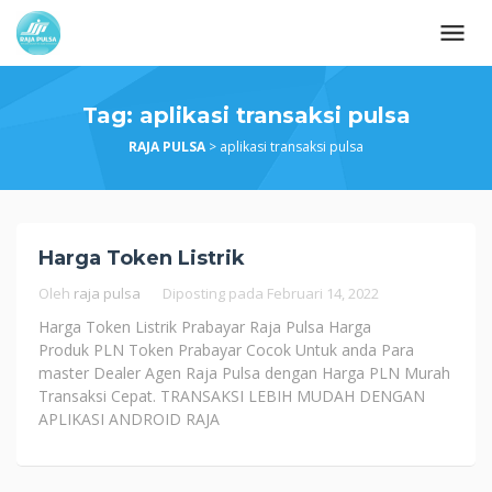
Loncat
ke
konten
Tag:
aplikasi transaksi pulsa
RAJA PULSA
>
aplikasi transaksi pulsa
Harga Token Listrik
Oleh
raja pulsa
Diposting pada
Februari 14, 2022
Harga Token Listrik Prabayar Raja Pulsa Harga
Produk PLN Token Prabayar Cocok Untuk anda Para
master Dealer Agen Raja Pulsa dengan Harga PLN Murah
Transaksi Cepat. TRANSAKSI LEBIH MUDAH DENGAN
APLIKASI ANDROID RAJA