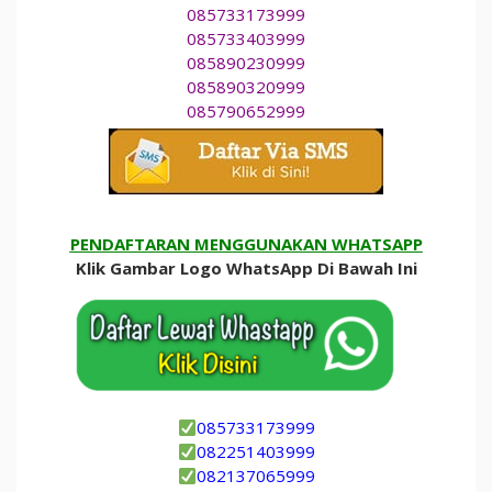
085733173999
085733403999
085890230999
085890320999
085790652999
PENDAFTARAN MENGGUNAKAN WHATSAPP
Klik Gambar Logo WhatsApp Di Bawah Ini
085733173999
082251403999
082137065999