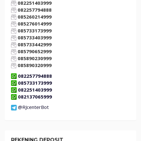
082251403999
082257794888
085260214999
085276014999
085733173999
085733403999
085733442999
085790652999
085890230999
085890320999
082257794888
085733173999
082251403999
082137065999
@RJcenterBot
REKENING DEPOSIT