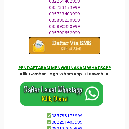
082251402999
085733173999
085733403999
085890230999
085890320999
085790652999
PENDAFTARAN MENGGUNAKAN WHATSAPP
Klik Gambar Logo WhatsApp Di Bawah Ini
085733173999
082251403999
082137065999