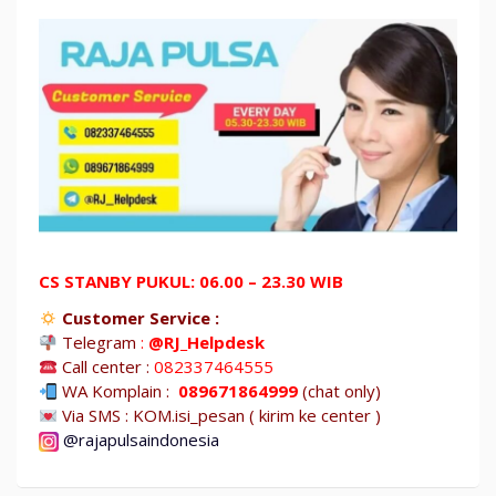
CS STANBY PUKUL: 06.00 – 23.30 WIB
Customer Service :
Telegram
:
@RJ_Helpdesk
Call center :
082337464555
WA Komplain :
089671864999
(chat only)
Via SMS : KOM.isi_pesan ( kirim ke center )
@rajapulsaindonesia