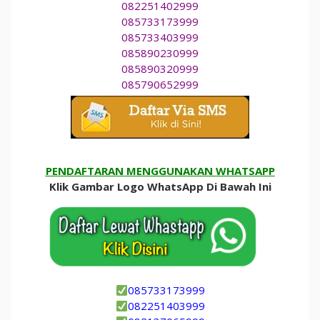
082251402999
085733173999
085733403999
085890230999
085890320999
085790652999
PENDAFTARAN MENGGUNAKAN WHATSAPP
Klik Gambar Logo WhatsApp Di Bawah Ini
085733173999
082251403999