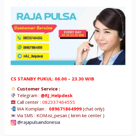
CS STANBY PUKUL: 06.00 – 23.30 WIB
Customer Service :
Telegram
:
@RJ_Helpdesk
Call center :
082337464555
WA Komplain :
089671864999
(chat only)
Via SMS : KOM.isi_pesan ( kirim ke center )
@rajapulsaindonesia