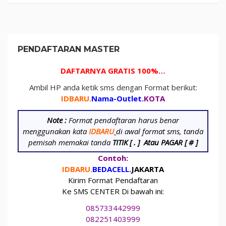
PENDAFTARAN MASTER
DAFTARNYA GRATIS 100%…
Ambil HP anda ketik sms dengan Format berikut:
IDBARU.
Nama-Outlet.
KOTA
Note :
Format pendaftaran harus benar
menggunakan kata
IDBARU
di awal format sms, tanda
pemisah memakai tanda
TITIK [ . ]
Atau PAGAR [ # ]
Contoh:
IDBARU.
BEDA
CELL.
JAKARTA
Kirim Format Pendaftaran
Ke SMS CENTER Di bawah ini:
085733442999
082251403999