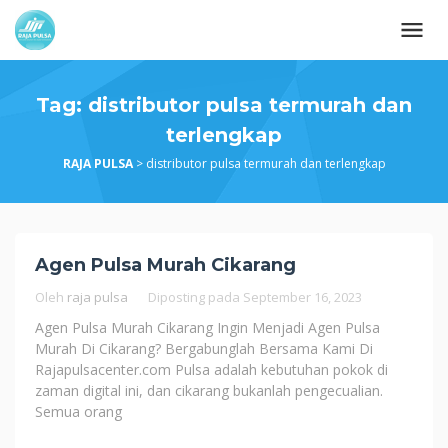
Loncat
ke
konten
Tag:
distributor pulsa termurah dan
terlengkap
RAJA PULSA
>
distributor pulsa termurah dan terlengkap
Agen Pulsa Murah Cikarang
Oleh
raja pulsa
Diposting pada
September 16, 2023
Agen Pulsa Murah Cikarang Ingin Menjadi Agen Pulsa
Murah Di Cikarang? Bergabunglah Bersama Kami Di
Rajapulsacenter.com Pulsa adalah kebutuhan pokok di
zaman digital ini, dan cikarang bukanlah pengecualian.
Semua orang